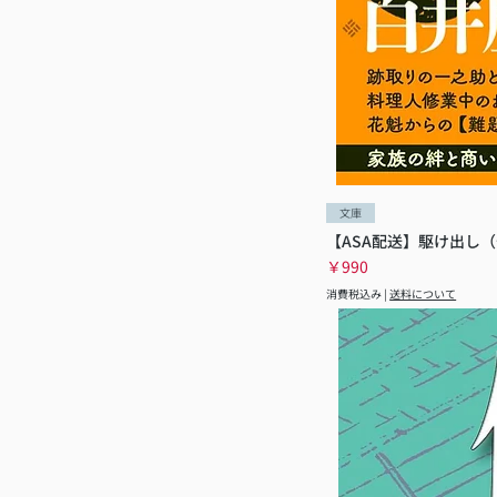
文庫
【ASA配送】駆け出し（
価格
￥990
消費税込み
|
送料について