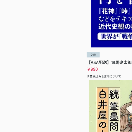
文庫
【ASA配送】司馬遼太郎
価格
￥990
消費税込み
|
送料について