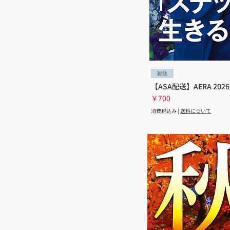
本シリーズ
社会
歴史
自己啓発
小説
政治
雑誌
実用
【ASA配送】AERA 20
サザエさん
価格
￥700
趣味
消費税込み
|
送料について
受験・入試
食品
旅
ノンフィクション
評論
ビジネス
スポーツ
ハレ旅シリーズ
美術
文学