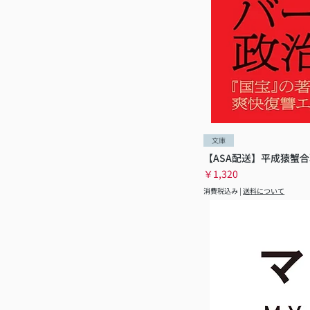
文庫
【ASA配送】平成猿蟹合
価格
￥1,320
消費税込み
|
送料について