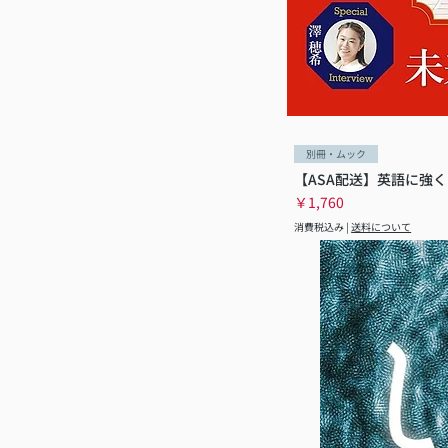
別冊・ムック
【ASA配送】英語に強く
価格
￥1,760
消費税込み
|
送料について