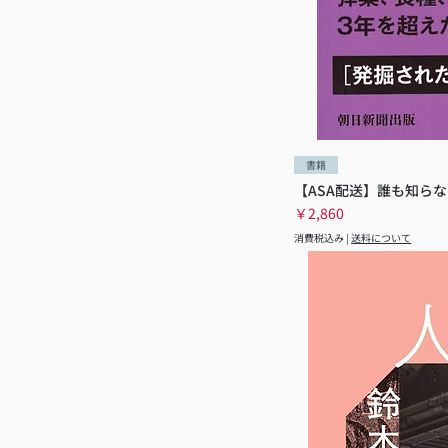
書籍
【ASA配送】誰も知らな
価格
￥2,860
消費税込み
|
送料について