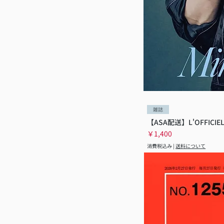
雑誌
【ASA配送】L'OFFICIEL
価格
￥1,400
消費税込み
|
送料について