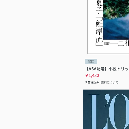
雑誌
【ASA配送】小説トリッ
価格
￥1,430
消費税込み
|
送料について