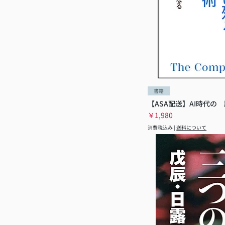
書籍
【ASA配送】AI時代の
価格
￥1,980
消費税込み
|
送料について