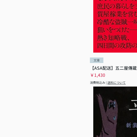
文庫
【ASA配送】五二屋傳蔵
価格
￥1,430
消費税込み
|
送料について