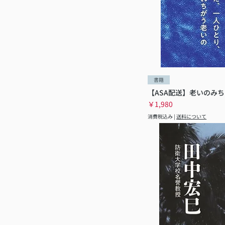
書籍
【ASA配送】老いのみち
価格
￥1,980
消費税込み
|
送料について