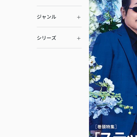
ジャンル
★新着・話題
★期間限定
シリーズ
定期購入（サブス
ク）
困ったときに開く
本シリーズ
AERA
あさひポイント対
サザエさん
象
科学漫画サバイバ
ルシリーズ
＆TRAVEL
エッセイ
ハレ旅シリーズ
絵本・児童書
＆TRAVEL
科学漫画サバイバ
ルシリーズ
教育
暮らしのサポート
経済
困ったときに開く