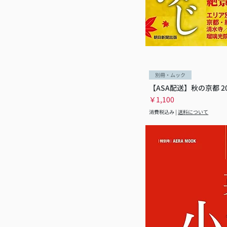
別冊・ムック
【ASA配送】秋の京都 20
価格
￥1,100
消費税込み
|
送料について